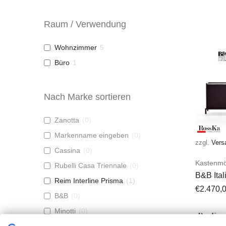
Raum / Verwendung
Wohnzimmer
5
Büro
1
Nach Marke sortieren
Zanotta
(
0
)
Markenname eingeben
(
0
)
zzgl.
Vers
Cassina
(
0
)
Kastenmö
Rubelli Casa Triennale
(
0
)
B&B Ital
Reim Interline Prisma
(
1
)
Highboa
€
2.470,
B&B
(
0
)
Minotti
(
0
)