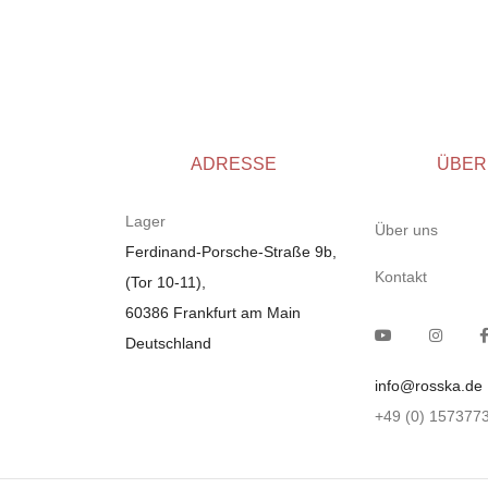
Meridiani
(
0
)
Montis
(
0
)
Ewald Schiling
(
0
)
Barwagen / Servierwagen von
(
0
)
Herbert Hirche
Marktex
(
0
)
ADRESSE
ÜBER
Fsm
(
0
)
Muuto
(
0
)
Lager
Über uns
Flexform
(
0
)
Ferdinand-Porsche-Straße 9b,
Kontakt
(Tor 10-11),
Segmüller
(
0
)
60386 Frankfurt am Main
USM Haller
(
0
)
Deutschland
Arcada Swing
(
0
)
dRIADE
(
0
)
info@rosska.de
Driade
(
0
)
+49 (0) 157377
Riva
(
0
)
Living Divani
(
0
)