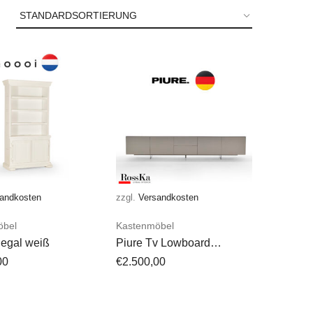
andkosten
zzgl.
Versandkosten
öbel
Kastenmöbel
egal weiß
Piure Tv Lowboard
Sideboard
00
€
2.500,00