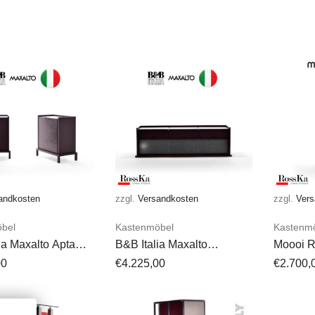
andkosten
zzgl.
Versandkosten
zzgl.
Vers
bel
Kastenmöbel
Kastenm
ia Maxalto Apta
B&B Italia Maxalto
Moooi R
rd Schrank 2x
Sideboard 9600 Apta-
00
€
4.225,00
€
2.700,
Kollektion