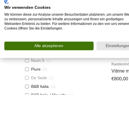
Baxter
(
0
)
Wir verwenden Cookies
+Halle
(
0
)
Wir können diese zur Analyse unserer Besucherdaten platzieren, um unsere We
Arketipo
(
0
)
zu verbessern, personalisierte Inhalte anzuzeigen und Ihnen ein großartiges
Webseiten-Erlebnis zu bieten. Für weitere Informationen zu den von uns verwe
Rolf Benz
(
0
)
Cookies öffnen Sie die Einstellungen.
Musterring
(
0
)
Bodema
(
0
)
Alle akzeptieren
Einstellunge
Ligne Roset
(
0
)
zzgl.
Vers
Noon 5
(
0
)
Kastenmö
Piure
(
1
)
Vitrine 
und Gla
De Sede
(
0
)
€
800,00
B&B Italia
(
1
)
B&B Italia / Maxalto
(
1
)
Wittmann
(
0
)
3C Gruppe
(
0
)
Magazin
(
0
)