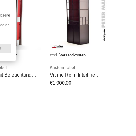
bseite
ndeten
n
andkosten
zzgl.
Versandkosten
bel
Kastenmöbel
mit Beleuchtung
Vitrine Reim Interline
sböden Rot / Grau
Prisma Peter Maly
€
1.900,00