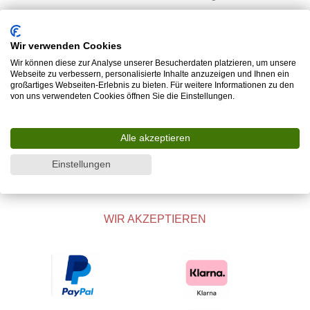
Kontakt
Tische
Teppiche
Wir verwenden Cookies
Wir können diese zur Analyse unserer Besucherdaten platzieren, um unsere
Sitzmöbel
Webseite zu verbessern, personalisierte Inhalte anzuzeigen und Ihnen ein
info@rosska.de
großartiges Webseiten-Erlebnis zu bieten. Für weitere Informationen zu den
von uns verwendeten Cookies öffnen Sie die Einstellungen.
Licht
+49 (0) 15737738390
Kastenmöbel
Alle akzeptieren
Betten
Einstellungen
Accessoires
WIR AKZEPTIEREN