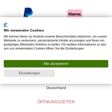
Wir verwenden Cookies
Wir können diese zur Analyse unserer Besucherdaten platzieren, um unsere
Webseite zu verbessern, personalisierte Inhalte anzuzeigen und Ihnen ein
großartiges Webseiten-Erlebnis zu bieten. Für weitere Informationen zu den
von uns verwendeten Cookies öffnen Sie die Einstellungen.
ADRESSE
Alle akzeptieren
Lager
Einstellungen
Ferdinand-Porsche-Straße 9b,(Tor 10-11),
60386 Frankfurt am Main
Deutschland
ÖFFNUNGSZEITEN