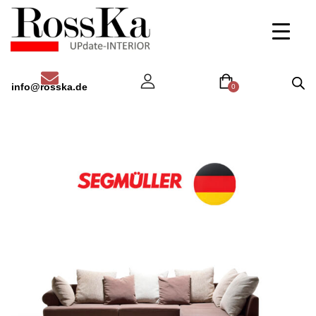
info@rosska.de
0