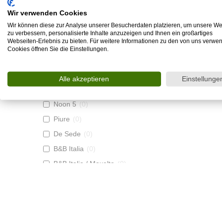
Baxter
(
0
)
Wir verwenden Cookies
+Halle
(
0
)
Wir können diese zur Analyse unserer Besucherdaten platzieren, um unsere We
Arketipo
(
0
)
zu verbessern, personalisierte Inhalte anzuzeigen und Ihnen ein großartiges
Webseiten-Erlebnis zu bieten. Für weitere Informationen zu den von uns verwe
Rolf Benz
(
0
)
Cookies öffnen Sie die Einstellungen.
Musterring
(
0
)
Bodema
(
0
)
Alle akzeptieren
Einstellunge
Ligne Roset
(
0
)
Noon 5
(
0
)
Piure
(
0
)
De Sede
(
0
)
B&B Italia
(
0
)
B&B Italia / Maxalto
(
0
)
Wittmann
(
0
)
3C Gruppe
(
0
)
Magazin
(
1
)