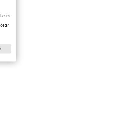
bseite
ndeten
n