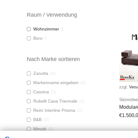
Raum / Verwendung
Wohnzimmer
1
Büro
0
Nach Marke sortieren
Zanotta
(
0
)
Markenname eingeben
(
0
)
zzgl.
Vers
Cassina
(
0
)
Sitzmöbe
Rubelli Casa Triennale
(
0
)
Modular
Reim Interline Prisma
(
0
)
Braun/Mo
€
1.500,
B&B
(
0
)
Minotti
(
0
)