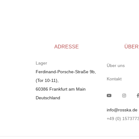
Meridiani
(
0
)
Montis
(
0
)
Ewald Schiling
(
0
)
Barwagen / Servierwagen von
(
0
)
Herbert Hirche
Marktex
(
0
)
ADRESSE
ÜBER
Fsm
(
0
)
Muuto
(
0
)
Lager
Über uns
Flexform
(
0
)
Ferdinand-Porsche-Straße 9b,
Kontakt
(Tor 10-11),
Segmüller
(
0
)
60386 Frankfurt am Main
USM Haller
(
0
)
Deutschland
Arcada Swing
(
0
)
dRIADE
(
0
)
info@rosska.de
Driade
(
0
)
+49 (0) 157377
Riva
(
0
)
Living Divani
(
0
)