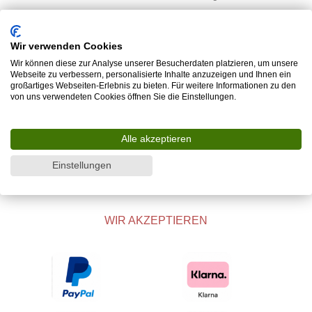
Kontakt
Tische
Teppiche
Wir verwenden Cookies
Wir können diese zur Analyse unserer Besucherdaten platzieren, um unsere
Sitzmöbel
Webseite zu verbessern, personalisierte Inhalte anzuzeigen und Ihnen ein
info@rosska.de
großartiges Webseiten-Erlebnis zu bieten. Für weitere Informationen zu den
von uns verwendeten Cookies öffnen Sie die Einstellungen.
Licht
+49 (0) 15737738390
Kastenmöbel
Alle akzeptieren
Betten
Einstellungen
Accessoires
WIR AKZEPTIEREN