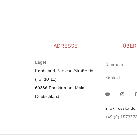
Meridiani
(
0
)
Montis
(
0
)
Ewald Schiling
(
0
)
Barwagen / Servierwagen von
(
0
)
Herbert Hirche
Marktex
(
0
)
ADRESSE
ÜBER
Fsm
(
0
)
Muuto
(
0
)
Lager
Über uns
Flexform
(
0
)
Ferdinand-Porsche-Straße 9b,
Kontakt
(Tor 10-11),
Segmüller
(
0
)
60386 Frankfurt am Main
USM Haller
(
0
)
Deutschland
Arcada Swing
(
0
)
dRIADE
(
0
)
info@rosska.de
Driade
(
0
)
+49 (0) 157377
Riva
(
0
)
Living Divani
(
0
)