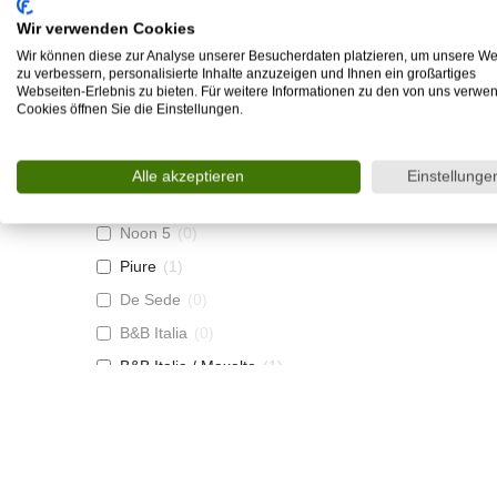
Baxter
(
0
)
Wir verwenden Cookies
+Halle
(
0
)
Wir können diese zur Analyse unserer Besucherdaten platzieren, um unsere We
Arketipo
(
0
)
zu verbessern, personalisierte Inhalte anzuzeigen und Ihnen ein großartiges
Webseiten-Erlebnis zu bieten. Für weitere Informationen zu den von uns verwe
Rolf Benz
(
0
)
Cookies öffnen Sie die Einstellungen.
Musterring
(
0
)
Bodema
(
0
)
Alle akzeptieren
Einstellunge
Ligne Roset
(
0
)
Noon 5
(
0
)
Piure
(
1
)
De Sede
(
0
)
B&B Italia
(
0
)
B&B Italia / Maxalto
(
1
)
Wittmann
(
0
)
3C Gruppe
(
0
)
Magazin
(
0
)