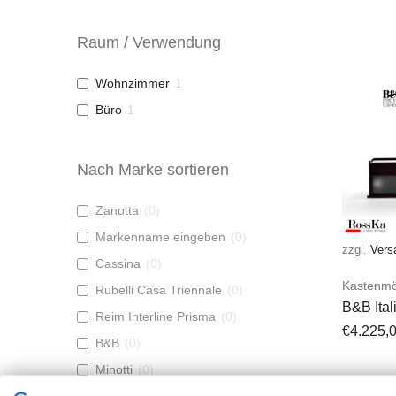
Raum / Verwendung
Wohnzimmer
1
Büro
1
Nach Marke sortieren
Zanotta
(
0
)
Markenname eingeben
(
0
)
zzgl.
Vers
Cassina
(
0
)
Kastenmö
Rubelli Casa Triennale
(
0
)
B&B Ital
Reim Interline Prisma
(
0
)
Sideboa
€
4.225,
B&B
(
0
)
Kollekti
Minotti
(
0
)