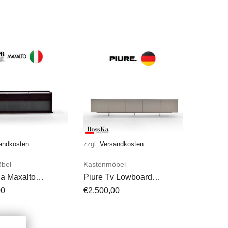
andkosten
zzgl.
Versandkosten
bel
Kastenmöbel
ia Maxalto
Piure Tv Lowboard
rd 9600 Apta-
Sideboard
00
€
2.500,00
on