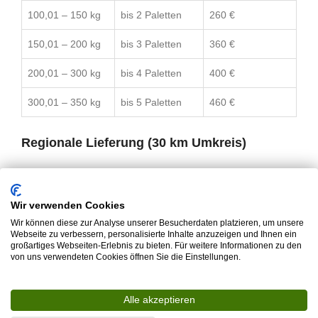
100,01 – 150 kg
bis 2 Paletten
260 €
150,01 – 200 kg
bis 3 Paletten
360 €
200,01 – 300 kg
bis 4 Paletten
400 €
300,01 – 350 kg
bis 5 Paletten
460 €
Regionale Lieferung (30 km Umkreis)
Lieferung um Umkreis von 30 km möglich.
Pauschalpreis:
70€
Bitte vor dem Kauf kontaktieren, damit Termin und
Wir verwenden Cookies
Details abgestimmt werden können.
Wir können diese zur Analyse unserer Besucherdaten platzieren, um unsere
Webseite zu verbessern, personalisierte Inhalte anzuzeigen und Ihnen ein
großartiges Webseiten-Erlebnis zu bieten. Für weitere Informationen zu den
von uns verwendeten Cookies öffnen Sie die Einstellungen.
BESCHREIBUNG
Alle akzeptieren
Eigenschaften: