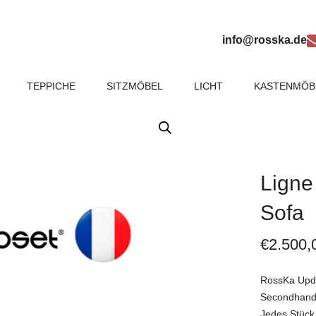
info@rosska.de
TEPPICHE
SITZMÖBEL
LICHT
KASTENMÖB
Ligne 
Sofa
€
2.500,
RossKa Updat
Secondhand
Jedes Stück 