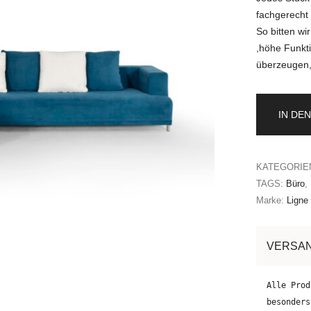
fachgerecht a
So bitten wi
,höhe Funkti
überzeugen,
IN DE
KATEGORIE
TAGS:
Büro
,
Marke:
Ligne
VERSA
Alle Prod
besonders