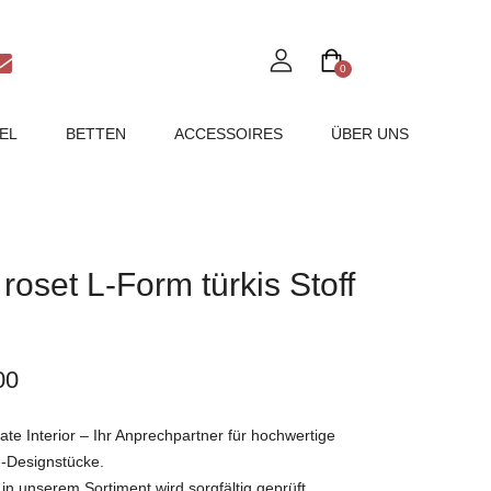
0
EL
BETTEN
ACCESSOIRES
ÜBER UNS
roset L-Form türkis Stoff
00
e Interior – Ihr Anprechpartner für hochwertige
-Designstücke.
in unserem Sortiment wird sorgfältig geprüft,