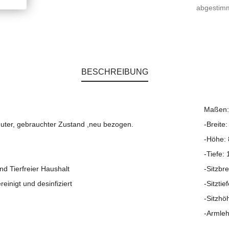
abgestim
BESCHREIBUNG
Maßen:
guter, gebrauchter Zustand ,neu bezogen.
-Breite
-Höhe:
-Tiefe:
nd Tierfreier Haushalt
-Sitzbr
reinigt und desinfiziert
-Sitzti
-Sitzhö
-Armle