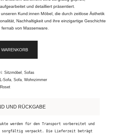
ufgearbeitet und detailliert präsentiert.
r unseren Kund:innen Möbel, die durch zeitlose Ästhetik
onalität, Nachhaltigkeit und ihre einzigartige Geschichte
 fernab von Massenware.
N WARENKORB
N:
Sitzmöbel
,
Sofas
L-Sofa
,
Sofa
,
Wohnzimmer
 Roset
ND UND RÜCKGABE
ukte werden für den Transport vorbereitet und
 sorgfältig verpackt. Die Lieferzeit beträgt