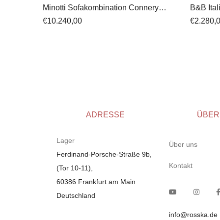
Minotti Sofakombination Connery
B&B Ital
Rodolfo Dordoni Stoff
€
10.240,00
€
2.280,
ADRESSE
ÜBER
Lager
Über uns
Ferdinand-Porsche-Straße 9b,
Kontakt
(Tor 10-11),
60386 Frankfurt am Main
Deutschland
info@rosska.de