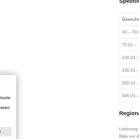
Spediti
Gewich
30 – 70 
70,01 – 
100,01 –
150,01 –
200,01 –
300,01 –
bseite
ndeten
Regiona
Lieferung
n
Bitte vor 