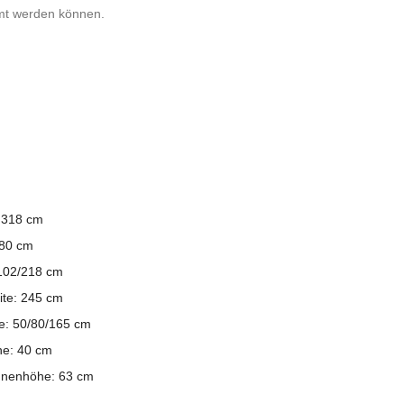
mt werden können.
: 318 cm
 80 cm
 102/218 cm
eite: 245 cm
efe: 50/80/165 cm
he: 40 cm
hnenhöhe: 63 cm