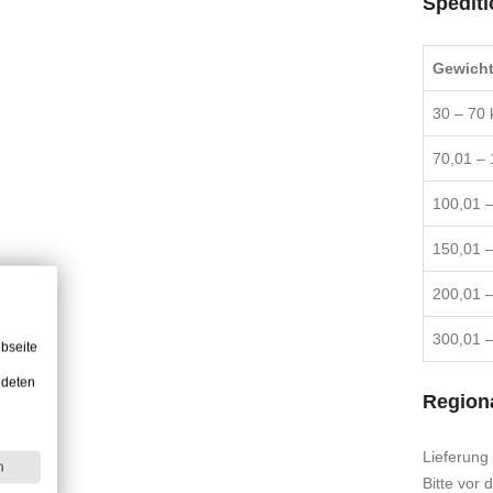
Spediti
Gewich
30 – 70 
70,01 – 
100,01 –
150,01 –
200,01 –
300,01 –
bseite
ndeten
Regiona
Lieferung
n
Bitte vor 