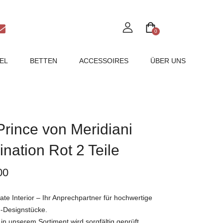
0
EL
BETTEN
ACCESSOIRES
ÜBER UNS
Prince von Meridiani
nation Rot 2 Teile
00
e Interior – Ihr Anprechpartner für hochwertige
-Designstücke.
in unserem Sortiment wird sorgfältig geprüft,