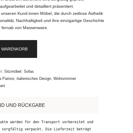
ufgearbeitet und detailliert präsentiert.
r unseren Kund:innen Möbel, die durch zeitlose Ästhetik
onalität, Nachhaltigkeit und ihre einzigartige Geschichte
 fernab von Massenware.
N WARENKORB
N:
Sitzmöbel
,
Sofas
 Parisio
,
italienisches Design
,
Wohnzimmer
ani
ND UND RÜCKGABE
ukte werden für den Transport vorbereitet und
 sorgfältig verpackt. Die Lieferzeit beträgt