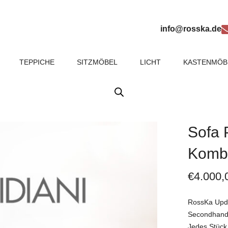
info@rosska.de
TEPPICHE
SITZMÖBEL
LICHT
KASTENMÖB
Sofa 
Kombi
€
4.000,
RossKa Updat
Secondhand
Jedes Stück 