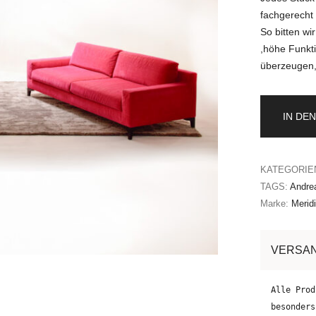
fachgerecht a
So bitten wi
,höhe Funkti
überzeugen,
IN DE
KATEGORIE
TAGS:
Andrea
Marke:
Meridi
VERSA
Alle Prod
besonders