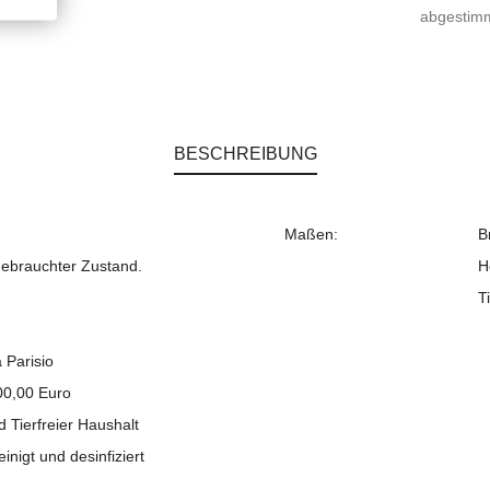
abgestim
BESCHREIBUNG
Maßen:
B
gebrauchter Zustand.
H
T
 Parisio
00,00 Euro
d Tierfreier Haushalt
einigt und desinfiziert