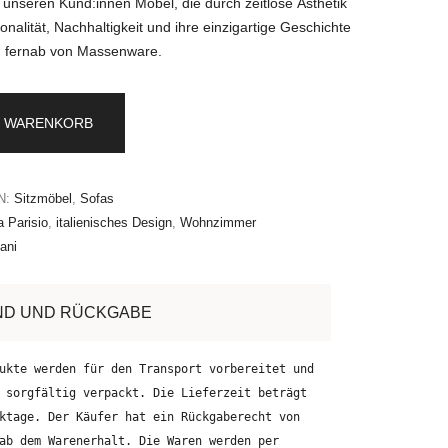
r unseren Kund:innen Möbel, die durch zeitlose Ästhetik
onalität, Nachhaltigkeit und ihre einzigartige Geschichte
 fernab von Massenware.
N WARENKORB
N:
Sitzmöbel
,
Sofas
 Parisio
,
italienisches Design
,
Wohnzimmer
ani
ND UND RÜCKGABE
ukte werden für den Transport vorbereitet und
 sorgfältig verpackt. Die Lieferzeit beträgt
ktage. Der Käufer hat ein Rückgaberecht von
ab dem Warenerhalt. Die Waren werden per