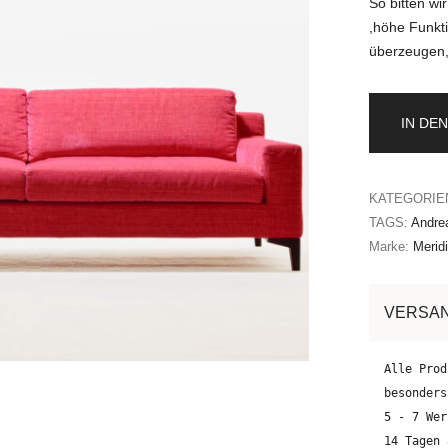
So bitten wi
,höhe Funkti
überzeugen,
IN DE
KATEGORIE
TAGS:
Andrea
Marke:
Meridi
VERSA
Alle Prod
besonders
5 - 7 Wer
14 Tagen 