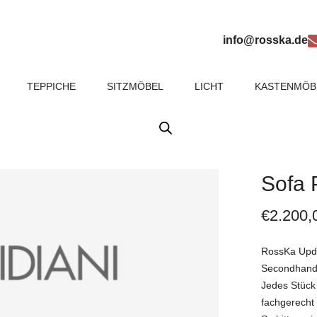
info@rosska.de
TEPPICHE
SITZMÖBEL
LICHT
KASTENMÖB
Sofa 
€
2.200,
RossKa Updat
Secondhand
Jedes Stück 
fachgerecht a