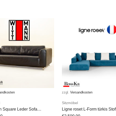
andkosten
zzgl.
Versandkosten
l
Sitzmöbel
n Square Leder Sofa
Ligne roset L-Form türkis Stof
z