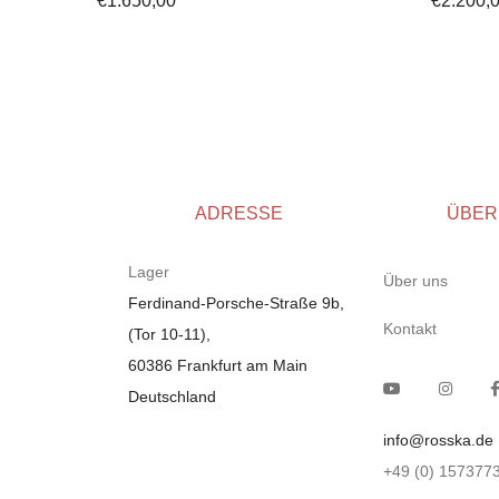
€
1.650,00
€
2.200,
ADRESSE
ÜBER
Lager
Über uns
Ferdinand-Porsche-Straße 9b,
Kontakt
(Tor 10-11),
60386 Frankfurt am Main
Deutschland
info@rosska.de
+49 (0) 157377