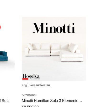
zzgl.
Versandkosten
Sitzmöbel
f Sofa
Minotti Hamilton Sofa 3 Elemente
Stoff Creme / Off-White