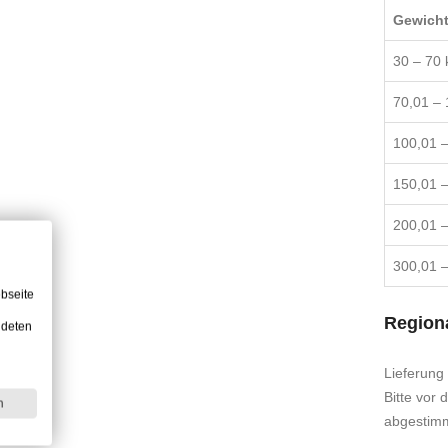
Gewich
30 – 70 
70,01 – 
100,01 –
150,01 –
200,01 –
300,01 –
bseite
Regiona
ndeten
Lieferung
Bitte vor 
n
abgestim