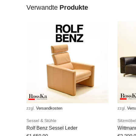
Verwandte
Produkte
zzgl.
Versandkosten
zzgl.
Vers
Sessel & Stühle
Sitzmöbe
Rolf Benz Sessel Leder
Wittman
Schwar