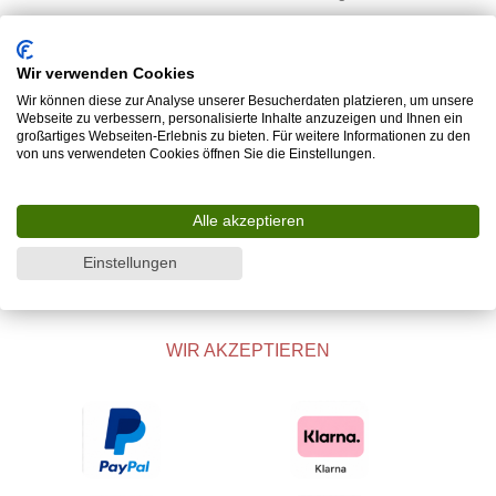
Kontakt
Tische
Teppiche
Wir verwenden Cookies
Wir können diese zur Analyse unserer Besucherdaten platzieren, um unsere
Sitzmöbel
Webseite zu verbessern, personalisierte Inhalte anzuzeigen und Ihnen ein
info@rosska.de
großartiges Webseiten-Erlebnis zu bieten. Für weitere Informationen zu den
von uns verwendeten Cookies öffnen Sie die Einstellungen.
Licht
+49 (0) 15737738390
Kastenmöbel
Alle akzeptieren
Betten
Einstellungen
Accessoires
WIR AKZEPTIEREN