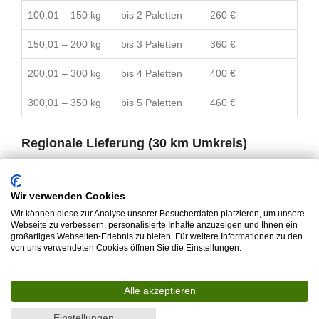
100,01 – 150 kg
bis 2 Paletten
260 €
150,01 – 200 kg
bis 3 Paletten
360 €
200,01 – 300 kg
bis 4 Paletten
400 €
300,01 – 350 kg
bis 5 Paletten
460 €
Regionale Lieferung (30 km Umkreis)
Lieferung um Umkreis von 30 km möglich.
Pauschalpreis:
70€
Bitte vor dem Kauf kontaktieren, damit Termin und
Wir verwenden Cookies
Details abgestimmt werden können.
Wir können diese zur Analyse unserer Besucherdaten platzieren, um unsere
Webseite zu verbessern, personalisierte Inhalte anzuzeigen und Ihnen ein
großartiges Webseiten-Erlebnis zu bieten. Für weitere Informationen zu den
von uns verwendeten Cookies öffnen Sie die Einstellungen.
BESCHREIBUNG
Alle akzeptieren
Eigenschaften:
Einstellungen