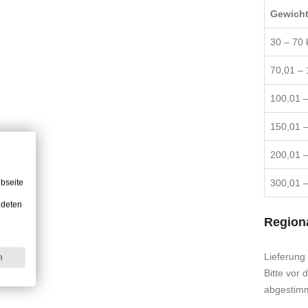
Gewich
30 – 70 
70,01 – 
100,01 –
150,01 –
200,01 –
300,01 –
bseite
ndeten
Regiona
Lieferung
n
Bitte vor 
abgestim