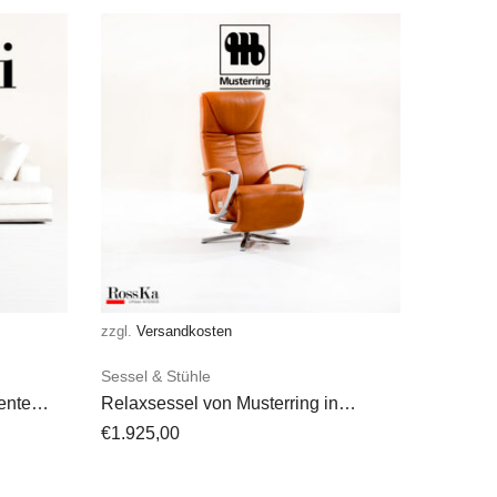
zzgl.
Versandkosten
Sessel & Stühle
ente
Relaxsessel von Musterring in
Cognac Braun /Caramel
€
1.925,00