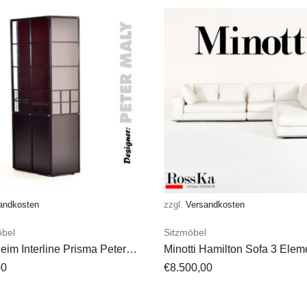
andkosten
zzgl.
Versandkosten
bel
Sitzmöbel
Reim Interline Prisma Peter
Minotti Hamilton Sofa 3 Elem
Stoff Creme / Off-White
00
€
8.500,00