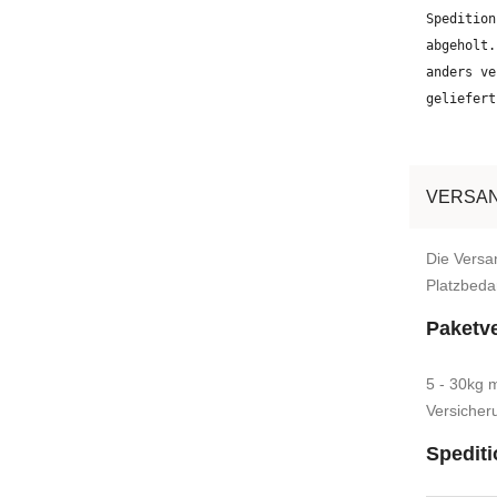
Spedition
abgeholt.
anders ve
geliefert
VERSAN
Die Versa
Platzbedar
Paketv
5 - 30kg 
Versicher
Spediti