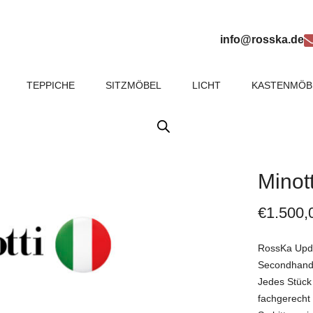
info@rosska.de
TEPPICHE
SITZMÖBEL
LICHT
KASTENMÖB
Minot
€
1.500,
RossKa Updat
Secondhand
Jedes Stück 
fachgerecht a