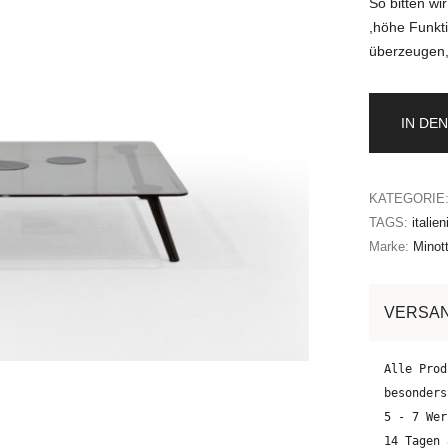
So bitten wi
,höhe Funkti
überzeugen,
IN DE
KATEGORIE
TAGS:
italie
Marke:
Minott
VERSA
Alle Prod
besonders
5 - 7 Wer
14 Tagen 