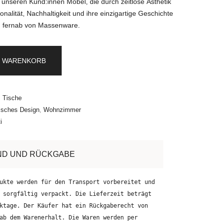
r unseren Kund:innen Möbel, die durch zeitlose Ästhetik
onalität, Nachhaltigkeit und ihre einzigartige Geschichte
 fernab von Massenware.
N WARENKORB
:
Tische
nisches Design
,
Wohnzimmer
i
ND UND RÜCKGABE
ukte werden für den Transport vorbereitet und
 sorgfältig verpackt. Die Lieferzeit beträgt
ktage. Der Käufer hat ein Rückgaberecht von
ab dem Warenerhalt. Die Waren werden per