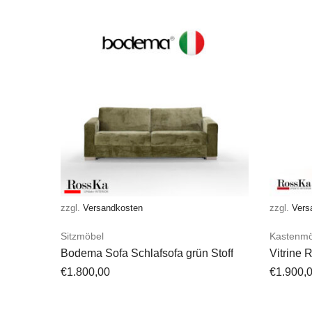
zzgl.
Versandkosten
zzgl.
Vers
Sitzmöbel
Kastenmö
Bodema Sofa Schlafsofa grün Stoff
Vitrine 
Maly
€
1.800,00
€
1.900,